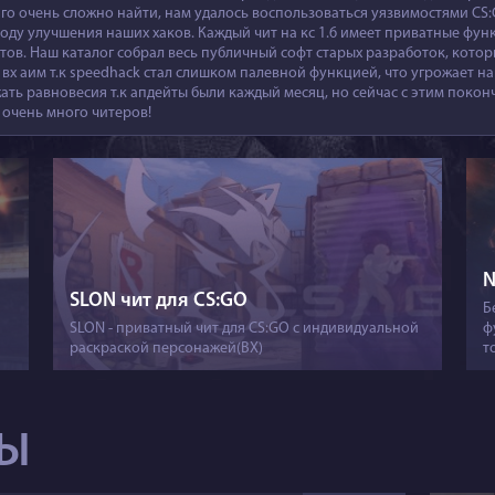
 го очень сложно найти, нам удалось воспользоваться уязвимостями CS:G
ду улучшения наших хаков. Каждый чит на кс 1.6 имеет приватные функ
ов. Наш каталог собрал весь публичный софт старых разработок, котор
 вх аим т.к speedhack стал слишком палевной функцией, что угрожает на
ть равновесия т.к апдейты были каждый месяц, но сейчас с этим покон
м очень много читеров!
N
SLON чит для CS:GO
Б
SLON - приватный чит для CS:GO с индивидуальной
ф
раскраской персонажей(ВХ)
т
ТЫ