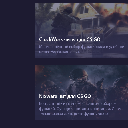
ClockWork читы для CS:GO
Множественный выбор функционала и удобное
меню. Надёжная защита
Nixware чит для CS GO
Бесплатный чит с множественным выбором
функций. Функции описаны в описании. И там
только малая часть всего функционала!