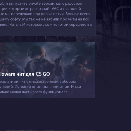
O и выпустить private версии, мы с радостью
ции которые не распознаёт VAC из-за новой
ые мы переделали под новые патчи. Больше всего
шему софту. Мы так же не забыли про читы на ксс,
чено! Читы v34 которые стали золотой серединой в
ixware чит для CS GO
есплатный чит с множественным выбором
ункций. Функции описаны в описании. И там
олько малая часть всего функционала!