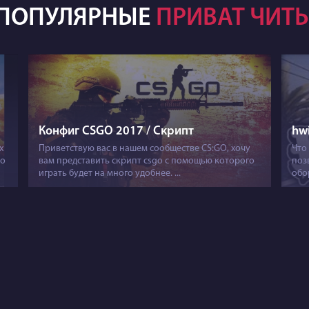
ПОПУЛЯРНЫЕ
ПРИВАТ ЧИТ
Конфиг CSGO 2017 / Скрипт
hw
х
Приветствую вас в нашем сообществе CS:GO, хочу
Что
со
вам представить скрипт csgo с помощью которого
поз
играть будет на много удобнее. ...
обо