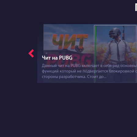
бновлений
Чит на PUBG
нда
Данный чит на PUBG включает в себя ряд основны
а обойти
функций который не подвергается блокировкой 
стороны разработчика. Стоит до...
-шутера