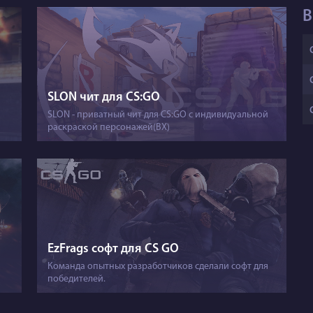
В
SLON чит для CS:GO
SLON - приватный чит для CS:GO с индивидуальной
раскраской персонажей(ВХ)
EzFrags софт для CS GO
Команда опытных разработчиков сделали софт для
победителей.