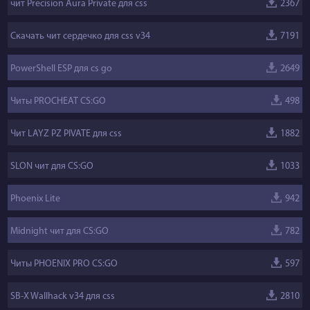
чит Precision Aura Private для css
2367
Скачать чит сердечко для css v34
7191
PowerShell ESP для cs go
2649
Читы PROCHEAT CS:GO
498
Чит LAYZ PZ PIVATE для css
1882
SLON чит для CS:GO
1033
Phoenix Lite
942
Midnight чит для CS:GO
782
Читы PHOENIX PRO CS:GO
597
SB-X Wallhack v34 для css
2810