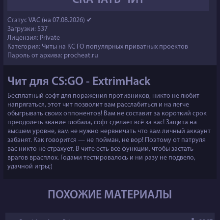
Статус VAC (на 07.08.2026) ✔
Загрузки: 537
Лицензия: Private
Категория:
Читы на КС ГО популярных приватных проектов
Пароль от архива: procheat.ru
Чит для CS:GO - ExtrimHack
Бесплатный софт для поражения противников, никто не любит
напрягаться, этот чит позволит вам расслабиться и на легче
обыгрывать своих оппонентов! Вам не составит за короткий срок
преодолеть звание глобала, софт сделает всё за вас! Защита на
высшем уровне, вам не нужно нервничать что вам личный аккаунт
забанят. Как говорится — не пойман, не вор! Поэтому от патруля
вас никто не страхует. В чите есть все функции, чтобы застать
врагов врасплох. Годами тестировалось и ни разу не подвело,
удачной игры;)
ПОХОЖИЕ МАТЕРИАЛЫ