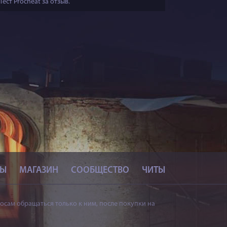
Тест Procheat за отзыв.
СЫ
МАГАЗИН
СООБЩЕСТВО
ЧИТЫ
осам обращаться только к ним, после покупки на