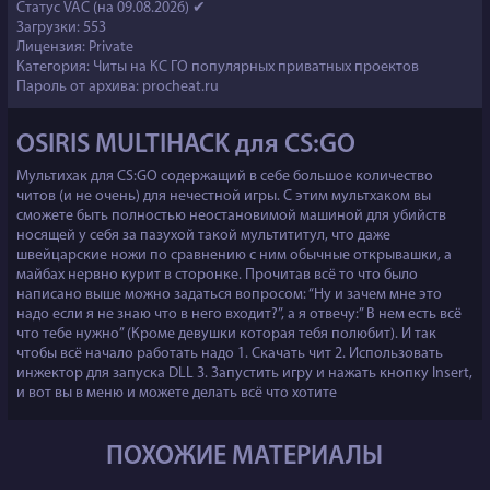
Статус VAC (на 09.08.2026) ✔
Загрузки: 553
Лицензия: Private
Категория:
Читы на КС ГО популярных приватных проектов
Пароль от архива: procheat.ru
OSIRIS MULTIHACK для CS:GO
Мультихак для CS:GO содержащий в себе большое количество
читов (и не очень) для нечестной игры. С этим мультхаком вы
сможете быть полностью неостановимой машиной для убийств
носящей у себя за пазухой такой мультититул, что даже
швейцарские ножи по сравнению с ним обычные открывашки, а
майбах нервно курит в сторонке. Прочитав всё то что было
написано выше можно задаться вопросом: “Ну и зачем мне это
надо если я не знаю что в него входит?”, а я отвечу:” В нем есть всё
что тебе нужно” (Кроме девушки которая тебя полюбит). И так
чтобы всё начало работать надо 1. Скачать чит 2. Использовать
инжектор для запуска DLL 3. Запустить игру и нажать кнопку Insert,
и вот вы в меню и можете делать всё что хотите
ПОХОЖИЕ МАТЕРИАЛЫ