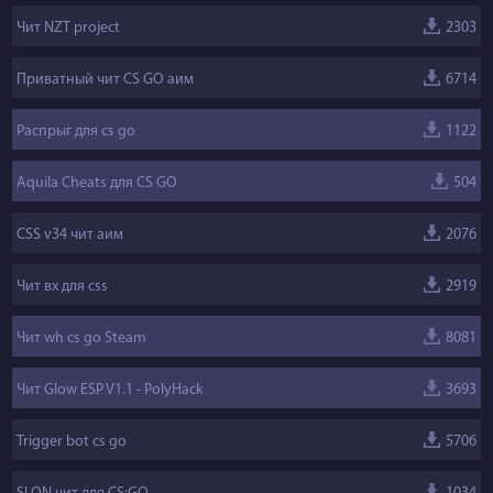
Чит NZT project
2303
Приватный чит CS GO аим
6714
Распрыг для cs go
1122
Aquila Cheats для CS GO
504
CSS v34 чит аим
2076
Чит вх для css
2919
Чит wh cs go Steam
8081
Чит Glow ESP V1.1 - PolyHack
3693
Trigger bot cs go
5706