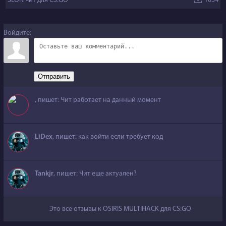
SLON чит для CS:GO
1034
Войдите:
Отправить
, пишет: Чит работает на данный момент
LiDex
, пишет: как войти если требует код
Tankjr
, пишет: Чит еще актуален?
Это все отзывы к OSIRIS MULTIHACK для CS:GO